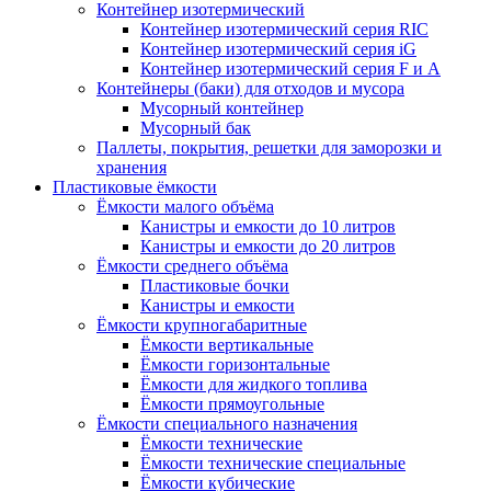
Контейнер изотермический
Контейнер изотермический серия RIC
Контейнер изотермический серия iG
Контейнер изотермический серия F и А
Контейнеры (баки) для отходов и мусора
Мусорный контейнер
Мусорный бак
Паллеты, покрытия, решетки для заморозки и
хранения
Пластиковые ёмкости
Ёмкости малого объёма
Канистры и емкости до 10 литров
Канистры и емкости до 20 литров
Ёмкости среднего объёма
Пластиковые бочки
Канистры и емкости
Ёмкости крупногабаритные
Ёмкости вертикальные
Ёмкости горизонтальные
Ёмкости для жидкого топлива
Ёмкости прямоугольные
Ёмкости специального назначения
Ёмкости технические
Ёмкости технические специальные
Ёмкости кубические