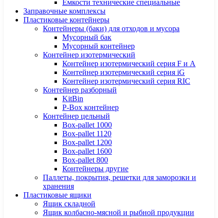
Ёмкости технические специальные
Заправочные комплексы
Пластиковые контейнеры
Контейнеры (баки) для отходов и мусора
Мусорный бак
Мусорный контейнер
Контейнер изотермический
Контейнер изотермический серия F и А
Контейнер изотермический серия iG
Контейнер изотермический серия RIC
Контейнер разборный
KitBin
P-Box контейнер
Контейнер цельный
Box-pallet 1000
Box-pallet 1120
Box-pallet 1200
Box-pallet 1600
Box-pallet 800
Контейнеры другие
Паллеты, покрытия, решетки для заморозки и
хранения
Пластиковые ящики
Ящик складной
Ящик колбасно-мясной и рыбной продукции