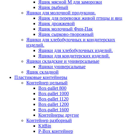
Ящик мясной М для заморозки
Ящик рыбный
Ящики для молочной продукции.
Ящик для перевозки живой птицы и яиц
Ящик дрожжевой
Ящик молочный Фин-Пак
Ящик сырково-творожный
Ящики для хлебобулочных и кондитерских
изделий.
Ящики для хлебобулочных изделий.
Ящики для кондитерских изделий.
Ящики складские и универсальные
Ящики универсальные
Ящик складной
Пластиковые контейнеры
Контейнер цельный
Box-pallet 800
Box-pallet 1000
Box-pallet 1120
Box-pallet 1200
Box-pallet 1600
Контейнеры другие
Контейнер разборный
KitBin
P-Box контейнер