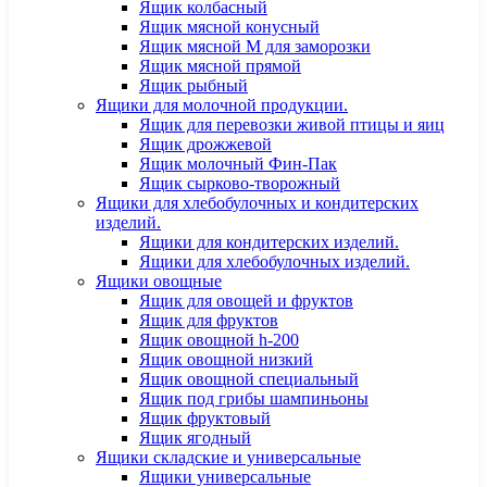
Ящик колбасный
Ящик мясной конусный
Ящик мясной М для заморозки
Ящик мясной прямой
Ящик рыбный
Ящики для молочной продукции.
Ящик для перевозки живой птицы и яиц
Ящик дрожжевой
Ящик молочный Фин-Пак
Ящик сырково-творожный
Ящики для хлебобулочных и кондитерских
изделий.
Ящики для кондитерских изделий.
Ящики для хлебобулочных изделий.
Ящики овощные
Ящик для овощей и фруктов
Ящик для фруктов
Ящик овощной h-200
Ящик овощной низкий
Ящик овощной специальный
Ящик под грибы шампиньоны
Ящик фруктовый
Ящик ягодный
Ящики складские и универсальные
Ящики универсальные