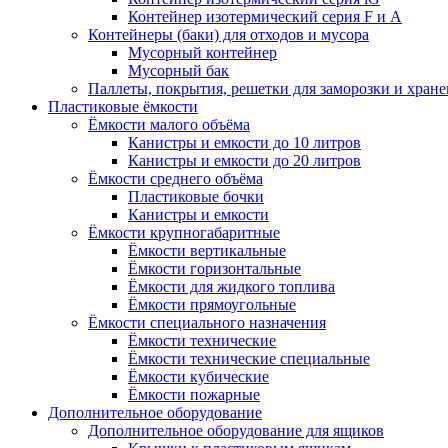
Контейнер изотермический серия F и А
Контейнеры (баки) для отходов и мусора
Мусорный контейнер
Мусорный бак
Паллеты, покрытия, решетки для заморозки и хран
Пластиковые ёмкости
Ёмкости малого объёма
Канистры и емкости до 10 литров
Канистры и емкости до 20 литров
Ёмкости среднего объёма
Пластиковые бочки
Канистры и емкости
Ёмкости крупногабаритные
Ёмкости вертикальные
Ёмкости горизонтальные
Ёмкости для жидкого топлива
Ёмкости прямоугольные
Ёмкости специального назначения
Ёмкости технические
Ёмкости технические специальные
Ёмкости кубические
Ёмкости пожарные
Дополнительное оборудование
Дополнительное оборудование для ящиков