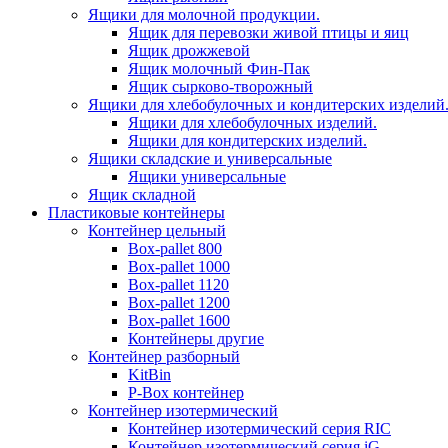
Ящики для молочной продукции.
Ящик для перевозки живой птицы и яиц
Ящик дрожжевой
Ящик молочный Фин-Пак
Ящик сырково-творожный
Ящики для хлебобулочных и кондитерских изделий
Ящики для хлебобулочных изделий.
Ящики для кондитерских изделий.
Ящики складские и универсальные
Ящики универсальные
Ящик складной
Пластиковые контейнеры
Контейнер цельный
Box-pallet 800
Box-pallet 1000
Box-pallet 1120
Box-pallet 1200
Box-pallet 1600
Контейнеры другие
Контейнер разборный
KitBin
P-Box контейнер
Контейнер изотермический
Контейнер изотермический серия RIC
Контейнер изотермический серия iG