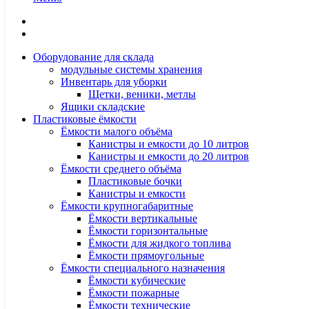
Оборудование для склада
модульные системы хранения
Инвентарь для уборки
Щетки, веники, метлы
Ящики складские
Пластиковые ёмкости
Ёмкости малого объёма
Канистры и емкости до 10 литров
Канистры и емкости до 20 литров
Ёмкости среднего объёма
Пластиковые бочки
Канистры и емкости
Ёмкости крупногабаритные
Ёмкости вертикальные
Ёмкости горизонтальные
Ёмкости для жидкого топлива
Ёмкости прямоугольные
Ёмкости специального назначения
Ёмкости кубические
Ёмкости пожарные
Ёмкости технические