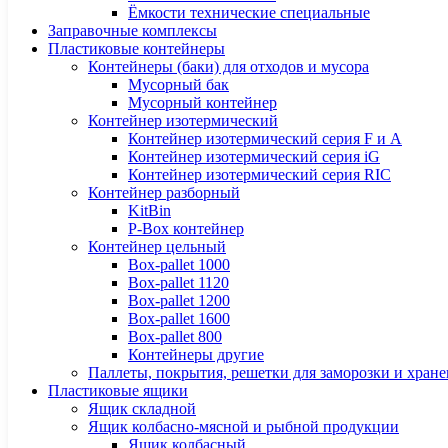
Ёмкости технические специальные
Заправочные комплексы
Пластиковые контейнеры
Контейнеры (баки) для отходов и мусора
Мусорный бак
Мусорный контейнер
Контейнер изотермический
Контейнер изотермический серия F и А
Контейнер изотермический серия iG
Контейнер изотермический серия RIC
Контейнер разборный
KitBin
P-Box контейнер
Контейнер цельный
Box-pallet 1000
Box-pallet 1120
Box-pallet 1200
Box-pallet 1600
Box-pallet 800
Контейнеры другие
Паллеты, покрытия, решетки для заморозки и хран
Пластиковые ящики
Ящик складной
Ящик колбасно-мясной и рыбной продукции
Ящик колбасный