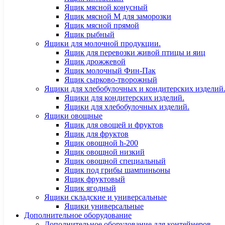
Ящик мясной конусный
Ящик мясной М для заморозки
Ящик мясной прямой
Ящик рыбный
Ящики для молочной продукции.
Ящик для перевозки живой птицы и яиц
Ящик дрожжевой
Ящик молочный Фин-Пак
Ящик сырково-творожный
Ящики для хлебобулочных и кондитерских изделий
Ящики для кондитерских изделий.
Ящики для хлебобулочных изделий.
Ящики овощные
Ящик для овощей и фруктов
Ящик для фруктов
Ящик овощной h-200
Ящик овощной низкий
Ящик овощной специальный
Ящик под грибы шампиньоны
Ящик фруктовый
Ящик ягодный
Ящики складские и универсальные
Ящики универсальные
Дополнительное оборудование
Дополнительное оборудование для контейнеров