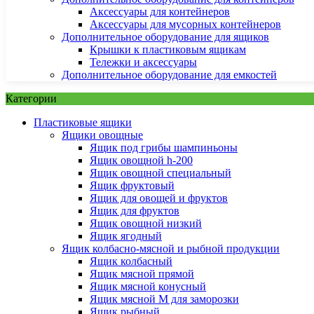
Аксессуары для контейнеров
Аксессуары для мусорных контейнеров
Дополнительное оборудование для ящиков
Крышки к пластиковым ящикам
Тележки и аксессуары
Дополнительное оборудование для емкостей
Категории
Пластиковые ящики
Ящики овощные
Ящик под грибы шампиньоны
Ящик овощной h-200
Ящик овощной специальный
Ящик фруктовый
Ящик для овощей и фруктов
Ящик для фруктов
Ящик овощной низкий
Ящик ягодный
Ящик колбасно-мясной и рыбной продукции
Ящик колбасный
Ящик мясной прямой
Ящик мясной конусный
Ящик мясной М для заморозки
Ящик рыбный